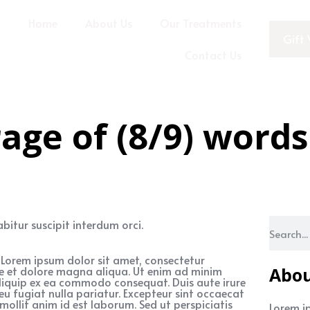
Home
About Us
Our Treatments
Gift 
Contact Us
rage of (8/9) words
bitur suscipit interdum orci.
Lorem ipsum dolor sit amet, consectetur
re et dolore magna aliqua. Ut enim ad minim
Abo
 aliquip ex ea commodo consequat. Duis aute irure
 eu fugiat nulla pariatur. Excepteur sint occaecat
mollit anim id est laborum. Sed ut perspiciatis
Lorem i