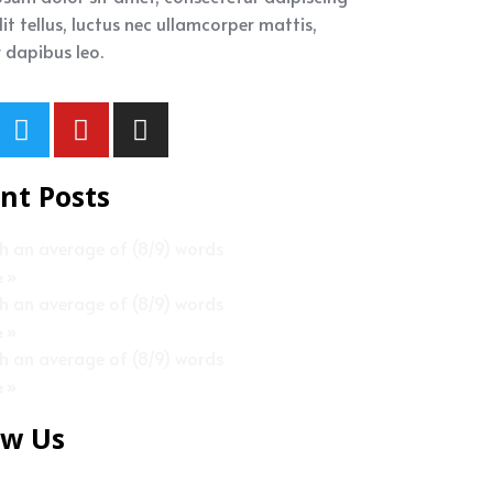
 elit tellus, luctus nec ullamcorper mattis,
 dapibus leo.
nt Posts
th an average of (8/9) words
e »
th an average of (8/9) words
e »
th an average of (8/9) words
e »
ow Us