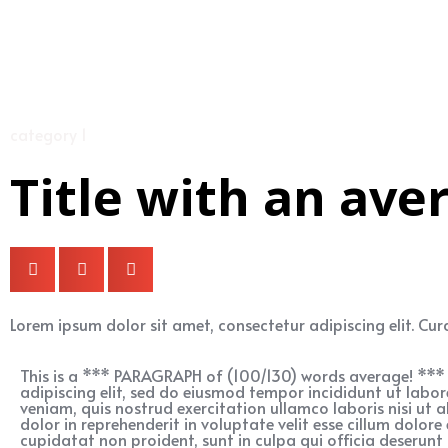
category 1
Title with an ave
Lorem ipsum dolor sit amet, consectetur adipiscing elit. Cura
This is a *** PARAGRAPH of (100/130) words average! *** 
adipiscing elit, sed do eiusmod tempor incididunt ut labo
veniam, quis nostrud exercitation ullamco laboris nisi ut
dolor in reprehenderit in voluptate velit esse cillum dolore
cupidatat non proident, sunt in culpa qui officia deserunt 