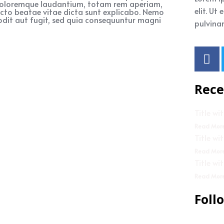
 doloremque laudantium, totam rem aperiam,
elit. Ut
tecto beatae vitae dicta sunt explicabo. Nemo
odit aut fugit, sed quia consequuntur magni
pulvinar
Rece
Title wi
Read Mor
Title wi
Read Mor
Title wi
Read Mor
Foll