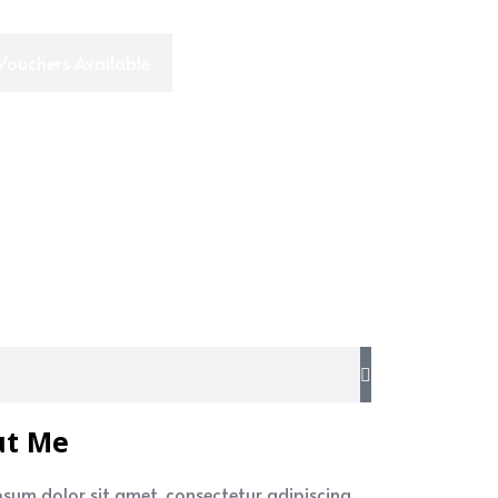
Vouchers Available
ut Me
psum dolor sit amet, consectetur adipiscing